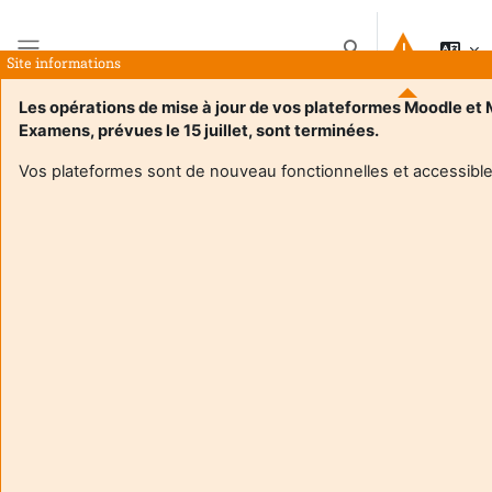
Jäta vahele peasisuni
Lülitab otsingu sise
Site informations
Küljepaneel
Les opérations de mise à jour de vos plateformes Moodle et
Examens, prévues le 15 juillet, sont terminées.
Avaleht
Kursused
M1 Commercial Business Developer 2025-2026
Kokkuvõte
Vos plateformes sont de nouveau fonctionnelles et accessible
Kursuse teave
Enrol users according to the institutional scholarship
management systemEnrol users according to the institutional
scholarship management system
M1 Commercial Business Developer 2025-2026
Õpetaja:
Megane Brune
Õpetaja:
Cecile Rodrigues