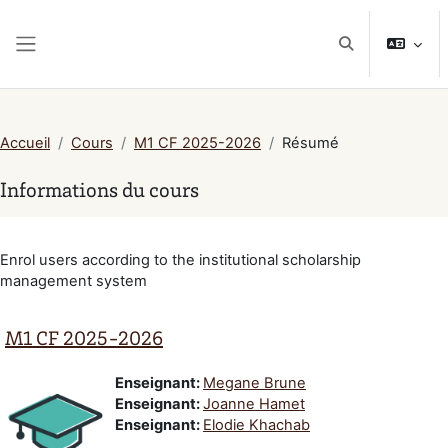
Passer au contenu principal
Activer/désactiv
Panneau latéral
Accueil
Cours
M1 CF 2025-2026
Résumé
Informations du cours
Enrol users according to the institutional scholarship
management system
M1 CF 2025-2026
Enseignant:
Megane Brune
Enseignant:
Joanne Hamet
Enseignant:
Elodie Khachab