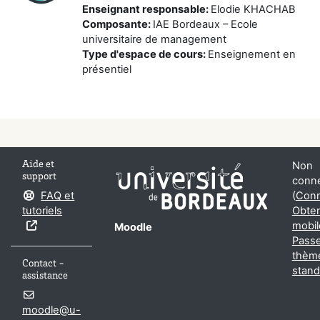
Enseignant responsable
:
Elodie KHACHAB
Composante
:
IAE Bordeaux – Ecole
universitaire de management
Type d'espace de cours
:
Enseignement en
présentiel
Aide et
Non
support
conne
FAQ et
(
Conn
tutoriels
Obten
mobil
Moodle
Passe
thèm
Contact -
stand
assistance
moodle@u-