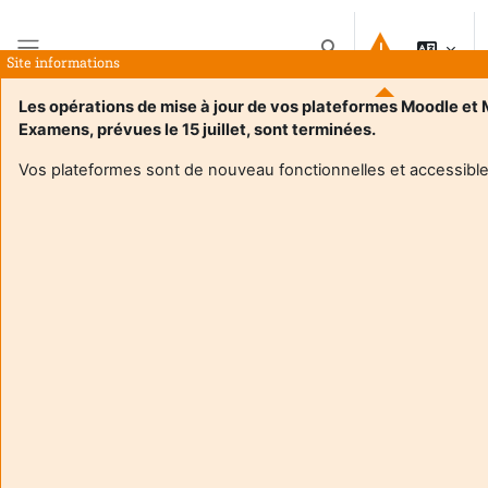
Preskočiť na hlavný obsah
Prepnúť vyhľadávanie
Site informations
Bočný panel
Les opérations de mise à jour de vos plateformes Moodle et
Examens, prévues le 15 juillet, sont terminées.
Domov
Kurzy
MEEF 2_UE Culture numérique_C COURBES / P SIBE
Zhrnutie
Vos plateformes sont de nouveau fonctionnelles et accessible
Informácie o kurze
Enrol users according to the institutional scholarship
management system
MEEF 2_UE Culture numérique_C COURBES / P
SIBE
Učiteľ:
Christophe Courbes
Učiteľ:
Pascal Sibe