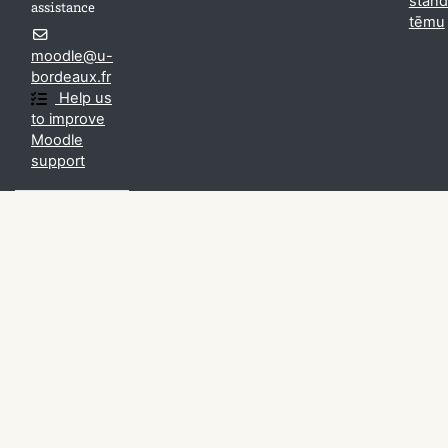
stand
assistance
tēmu
moodle@u-
bordeaux.fr
Help us
to improve
Moodle
support