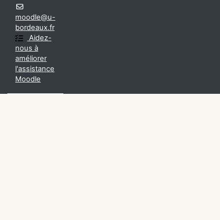
moodle@u-
bordeaux.fr
Aidez-
nous à
améliorer
l'assistance
Moodle