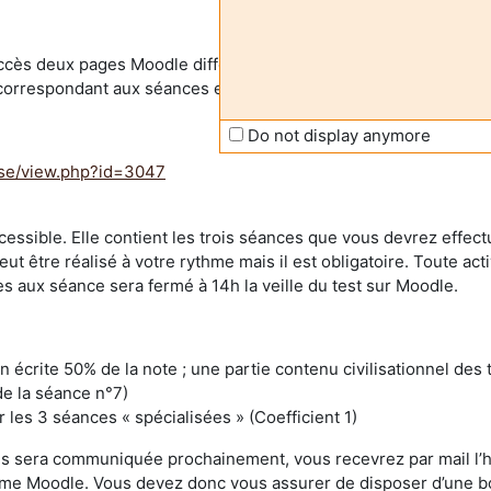
ccès deux pages Moodle différentes :
(correspondant aux séances en présentiel):
Do not display anymore
rse/view.php?id=3047
ssible. Elle contient les trois séances que vous devrez effectue
 peut être réalisé à votre rythme mais il est obligatoire. Toute ac
ès aux séance sera fermé à 14h la veille du test sur Moodle.
 écrite 50% de la note ; une partie contenu civilisationnel des
de la séance n°7)
les 3 séances « spécialisées » (Coefficient 1)
ous sera communiquée prochainement, vous recevrez par mail l’ho
forme Moodle. Vous devez donc vous assurer de disposer d’une b