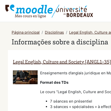
Ir para o conteúdo principal
Página principal
Disciplinas
Legal English, Culture 
Informações sobre a disciplina
Legal English, Culture and Society [ANGL1-35]
Enseignements d’anglais juridique en Ma
Format des TDs
Le cours ‘’Legal English, Culture and So
7 séances en présentiel
3 séances « spécialisées » à effe