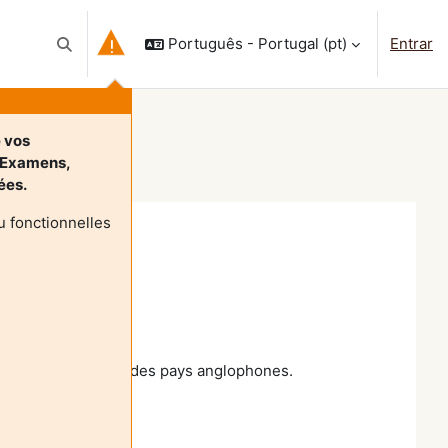
Português - Portugal ‎(pt)‎
Entrar
Alternar a entrada da pesquisa
e vos
-Examens,
nées.
 fonctionnelles
ctualités juridiques des pays anglophones.