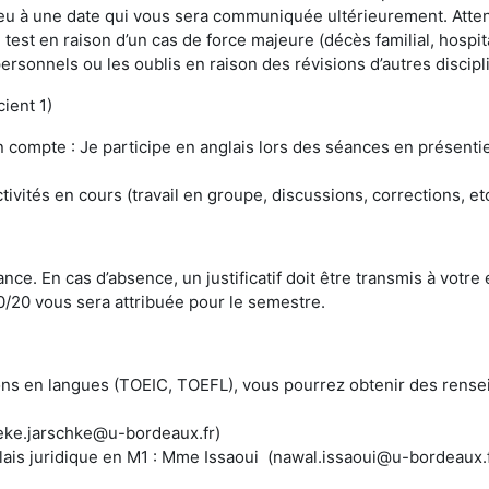
ieu à une date qui vous sera communiquée ultérieurement. Atten
test en raison d’un cas de force majeure (décès familial, hospit
ersonnels ou les oublis en raison des révisions d’autres discip
ient 1)
n compte : Je participe en anglais lors des séances en présentie
ctivités en cours (travail en groupe, discussions, corrections, etc
nce. En cas d’absence, un justificatif doit être transmis à vot
e 0/20 vous sera attribuée pour le semestre.
tions en langues (TOEIC, TOEFL), vous pourrez obtenir des ren
ke.jarschke@u-bordeaux.fr)
ais juridique en M1 : Mme Issaoui (nawal.issaoui@u-bordeaux.f