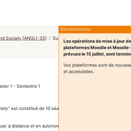
Site informations
and Society [ANGL1-35]
Sumário
Les opérations de mise à jour d
plateformes Moodle et Moodle
prévues le 15 juillet, sont termi
Vos plateformes sont de nouveau
et accessibles.
ster 1 - Semestre 1
ciety’’ est constitué de 10 séances portant sur des thèmes ou a
ctuer à distance et en autonomie sur Moodle