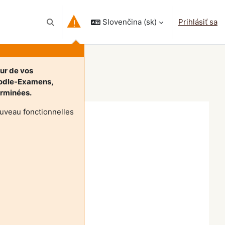
Slovenčina ‎(sk)‎
Prihlásiť sa
Prepnúť vyhľadávanie
our de vos
oodle-Examens,
terminées.
uveau fonctionnelles