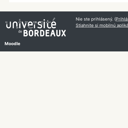
Nie ste prihlásený. (
Prihlá
Stiahnite si mobilnú aplik
Moodle