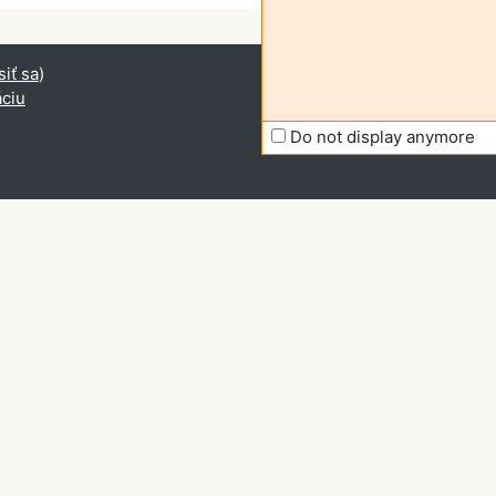
siť sa
)
áciu
Do not display anymore