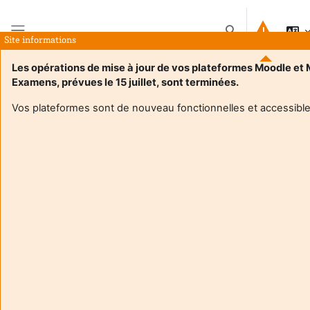
Прескочи на основното съдържание
Превключване п
Site informations
Страничен панел
Les opérations de mise à jour de vos plateformes Moodle et
Examens, prévues le 15 juillet, sont terminées.
Начална страница
Курсове
M2 MOS - Evénementiel Sportif
Резюме
Vos plateformes sont de nouveau fonctionnelles et accessible
Информация за курс
Enrol users according to the institutional scholarship
management system
M2 MOS - Evénementiel Sportif
Преподавател:
Christophe Bonnet
Enseignant responsable
:
Christophe BONNET