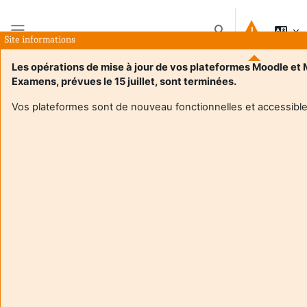
Jäta vahele peasisuni
Lülitab otsingu sise
Site informations
Küljepaneel
Les opérations de mise à jour de vos plateformes Moodle et
Examens, prévues le 15 juillet, sont terminées.
Avaleht
Kursused
M2 MOS - Evénementiel Sportif
Kokkuvõte
Vos plateformes sont de nouveau fonctionnelles et accessible
Kursuse teave
Enrol users according to the institutional scholarship
management system
M2 MOS - Evénementiel Sportif
Õpetaja:
Christophe Bonnet
Enseignant responsable
:
Christophe BONNET