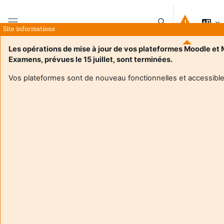
Przejdź do głównej zawartości
Przełącznik wyszuk
Site informations
Panel boczny
Les opérations de mise à jour de vos plateformes Moodle et
Examens, prévues le 15 juillet, sont terminées.
Strona główna
Kursy
M2 MOS - Evénementiel Sportif
Streszczenie
Vos plateformes sont de nouveau fonctionnelles et accessible
Informacje o kursie
Enrol users according to the institutional scholarship
management system
M2 MOS - Evénementiel Sportif
Nauczyciel:
Christophe Bonnet
Enseignant responsable
:
Christophe BONNET