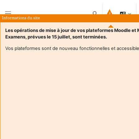
Passer au contenu principal
Activer/désactiver la 
Informations du site
Panneau latéral
Les opérations de mise à jour de vos plateformes Moodle et
Examens, prévues le 15 juillet, sont terminées.
Accueil
Cours
Livret apprentissage Master GC M2 _2025-26 - M1_M2 GC 2025-2027
Résumé
Vos plateformes sont de nouveau fonctionnelles et accessible
Informations du cours
Enrol users according to the institutional scholarship
management system
Livret apprentissage Master GC M2 _2025-26 -
M1_M2 GC 2025-2027
Enseignant:
Myriam Chaplain
Enseignant responsable
:
Myriam CHAPLAIN