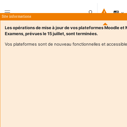
Jäta vahele peasisuni
Lülitab otsingu sise
Site informations
Küljepaneel
Les opérations de mise à jour de vos plateformes Moodle et
Examens, prévues le 15 juillet, sont terminées.
Avaleht
Kursused
DIDACTIQUE M2 Espagnol
Kokkuvõte
Vos plateformes sont de nouveau fonctionnelles et accessible
Kursuse teave
Enrol users according to the institutional scholarship
management systemEnrol users according to the institutional
scholarship management system
DIDACTIQUE M2 Espagnol
Õpetaja:
Coralie Larrieu