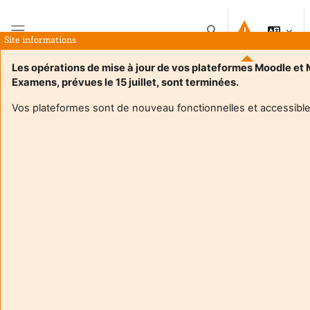
Atvērt galveno saturu
Pārslēgt meklēšanas i
Site informations
Sānu panelis
Les opérations de mise à jour de vos plateformes Moodle et
Examens, prévues le 15 juillet, sont terminées.
Sākums
Kursi
DIDACTIQUE M2 Espagnol
Kopsavilkums
Vos plateformes sont de nouveau fonctionnelles et accessible
Informācija par kursu
Enrol users according to the institutional scholarship
management systemEnrol users according to the institutional
scholarship management system
DIDACTIQUE M2 Espagnol
Pasniedzējs:
Coralie Larrieu