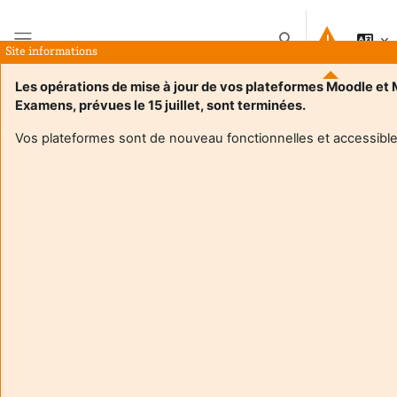
Salta al contenido principal
Selector de búsque
Site informations
Panel lateral
Les opérations de mise à jour de vos plateformes Moodle et
Examens, prévues le 15 juillet, sont terminées.
Página Principal
Cursos
Politique comparée M1
Resumen
Vos plateformes sont de nouveau fonctionnelles et accessible
Información del curso
Enrol users according to the institutional scholarship
management system
Politique comparée M1
Profesor:
Thierry Dominici
Enseignant responsable
:
Thierry DOMINICI
Composante
:
Faculté de droit et science politique