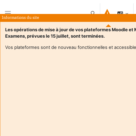
Passer au contenu principal
Activer/désactiver la 
Informations du site
Panneau latéral
Les opérations de mise à jour de vos plateformes Moodle et
Examens, prévues le 15 juillet, sont terminées.
Accueil
Cours
Ecosystème entrepreneurial: institutions, RSE, transitions
Résumé
Vos plateformes sont de nouveau fonctionnelles et accessible
Informations du cours
Enrol users according to the institutional scholarship
management system
Ecosystème entrepreneurial: institutions, RSE,
transitions
Enseignant:
Vincent Maymo
Enseignant responsable
:
Vincent MAYMO