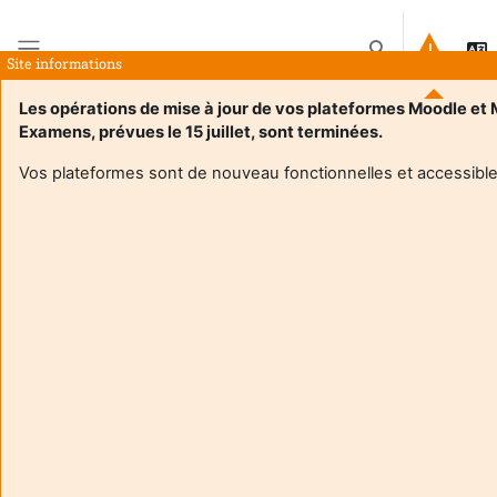
Preskoči na sadržaj
Toggle search in
Site informations
Bočni panel
Les opérations de mise à jour de vos plateformes Moodle et
Examens, prévues le 15 juillet, sont terminées.
Naslovnica
E-kolegiji
TD Démocratie représentative
Sažetak
Vos plateformes sont de nouveau fonctionnelles et accessible
Informacije o e-kolegiju
Enrol users according to the institutional scholarship
management system
TD Démocratie représentative
Nastavnik:
Gerald Garcia
Enseignant responsable
:
Gerald GARCIA