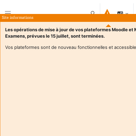
Atvērt galveno saturu
Pārslēgt meklēšanas i
Site informations
Sānu panelis
Les opérations de mise à jour de vos plateformes Moodle et
Examens, prévues le 15 juillet, sont terminées.
Sākums
Kursi
M1 UE 1-6 G5 G6
Kopsavilkums
Vos plateformes sont de nouveau fonctionnelles et accessible
Informācija par kursu
Enrol users according to the institutional scholarship
management system
M1 UE 1-6 G5 G6
Documents de travail UE 1-6
Pasniedzējs:
Valerie Dusseau