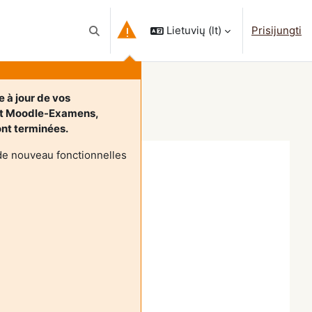
Lietuvių ‎(lt)‎
Prisijungti
Perjungti paieškos įvestį
estinė
 à jour de vos
et Moodle-Examens,
sont terminées.
de nouveau fonctionnelles