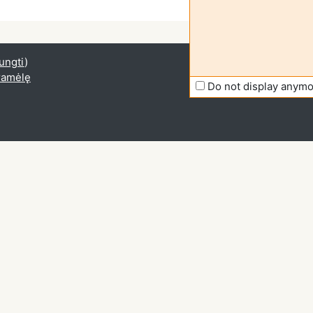
jungti
)
gramėlę
Do not display anym