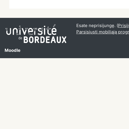
Esate neprisijungę. (
Prisi
Parsisiųsti mobiliąją pro
Moodle