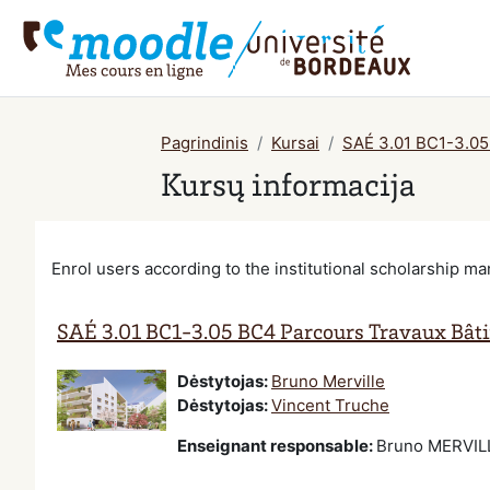
Pereiti į pagrindinį turinį
Pagrindinis
Kursai
SAÉ 3.01 BC1-3.05 
Kursų informacija
Enrol users according to the institutional scholarship 
SAÉ 3.01 BC1-3.05 BC4 Parcours Travaux Bâti
Dėstytojas:
Bruno Merville
Dėstytojas:
Vincent Truche
Enseignant responsable
:
Bruno MERVIL