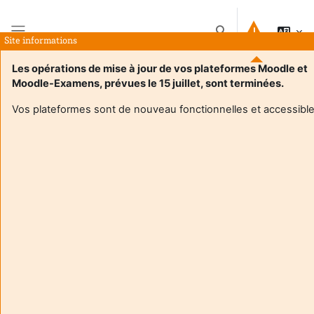
Skip to main content
Toggle search input
Site informations
Side panel
Les opérations de mise à jour de vos plateformes Moodle et
Moodle-Examens, prévues le 15 juillet, sont terminées.
Home
Courses
Forum des métiers - Jour 01
Summary
Vos plateformes sont de nouveau fonctionnelles et accessible
Course information
Enrol users according to the institutional scholarship
management system
Forum des métiers - Jour 01
Teacher:
Loic Theolier
Enseignant responsable
:
Loic THEOLIER