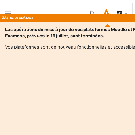
Atvērt galveno saturu
Pārslēgt meklēšanas i
Site informations
Sānu panelis
Les opérations de mise à jour de vos plateformes Moodle et
Examens, prévues le 15 juillet, sont terminées.
Sākums
Kursi
Forum des métiers - Jour 01
Kopsavilkums
Vos plateformes sont de nouveau fonctionnelles et accessible
Informācija par kursu
Enrol users according to the institutional scholarship
management system
Forum des métiers - Jour 01
Pasniedzējs:
Loic Theolier
Enseignant responsable
:
Loic THEOLIER