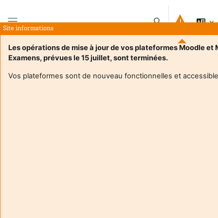
Przejdź do głównej zawartości
Przełącznik wyszuk
Site informations
Panel boczny
Les opérations de mise à jour de vos plateformes Moodle et
Examens, prévues le 15 juillet, sont terminées.
Strona główna
Kursy
Forum des métiers - Jour 01
Streszczenie
Vos plateformes sont de nouveau fonctionnelles et accessible
Informacje o kursie
Enrol users according to the institutional scholarship
management system
Forum des métiers - Jour 01
Nauczyciel:
Loic Theolier
Enseignant responsable
:
Loic THEOLIER