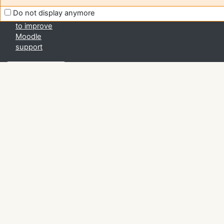
bordeaux.fr
Do not display anymore
Help us
to improve
Moodle
support