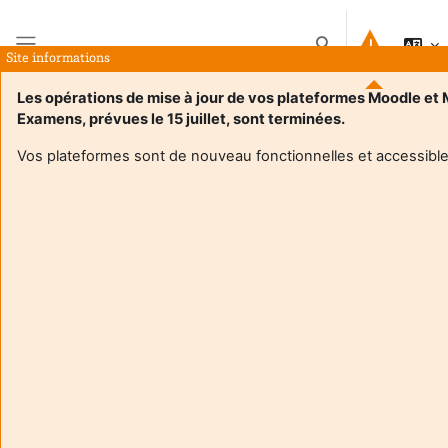
Przejdź do głównej zawartości
Przełącznik wyszuk
Site informations
Panel boczny
Les opérations de mise à jour de vos plateformes Moodle et
Examens, prévues le 15 juillet, sont terminées.
Strona główna
Kursy
TD Pédagogies contemporaines : pratiques, enjeux et dispositifs - Maëlle Tourneur
Streszczenie
Vos plateformes sont de nouveau fonctionnelles et accessible
Informacje o kursie
Enrol users according to the institutional scholarship
management system
TD Pédagogies contemporaines : pratiques, enjeux
et dispositifs - Maëlle Tourneur
Nauczyciel:
Lea Beaumatin
Nauczyciel:
Maelle Tourneur