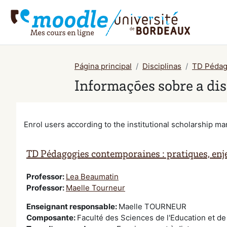
Ir para o conteúdo principal
Página principal
Disciplinas
TD Pédago
Informações sobre a dis
Enrol users according to the institutional scholarship 
TD Pédagogies contemporaines : pratiques, enje
Professor:
Lea Beaumatin
Professor:
Maelle Tourneur
Enseignant responsable
:
Maelle TOURNEUR
Composante
:
Faculté des Sciences de l'Education et de