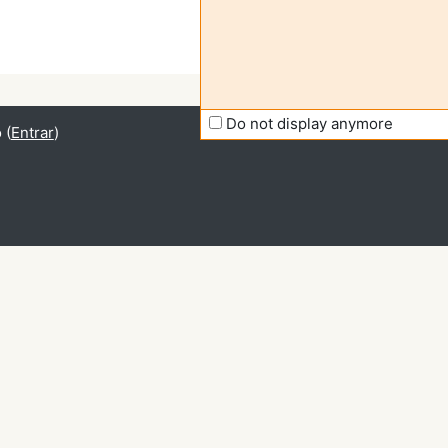
Do not display anymore
 (
Entrar
)