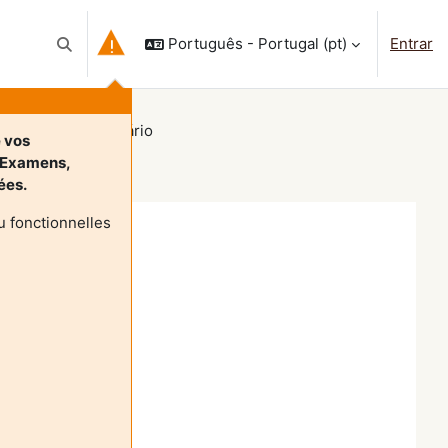
Português - Portugal ‎(pt)‎
Entrar
Alternar a entrada da pesquisa
le Tourneur
Sumário
e vos
-Examens,
nées.
 fonctionnelles