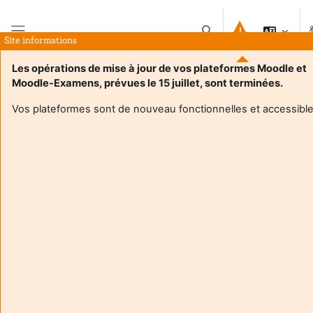
跳到主要内容
切换搜索输入
Site informations
停靠面板
Les opérations de mise à jour de vos plateformes Moodle et
Moodle-Examens, prévues le 15 juillet, sont terminées.
首页
课程
TD Pédagogies contemporaines : pratiques, enjeux et dispositifs - Maëlle Tourneur
Vos plateformes sont de nouveau fonctionnelles et accessible
课程信息
Enrol users according to the institutional scholarship
management system
TD Pédagogies contemporaines : pratiques, enjeux
et dispositifs - Maëlle Tourneur
教师:
BeaumatinLea
教师:
TourneurMaelle