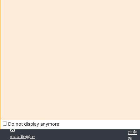
Enseignant responsable
:
Maelle TOURNEUR
Composante
:
Faculté des Sciences de l'Education et de la
Formation
Type d'espace de cours
:
Enseignement à distance
Aide et
您尚
support
未登
FAQ
录。
and
(
登
tutorials
录
)
Moodle
获取
移动
应用
Contact -
切换
assistance
Do not display anymore
到标
准主
moodle@u-
题