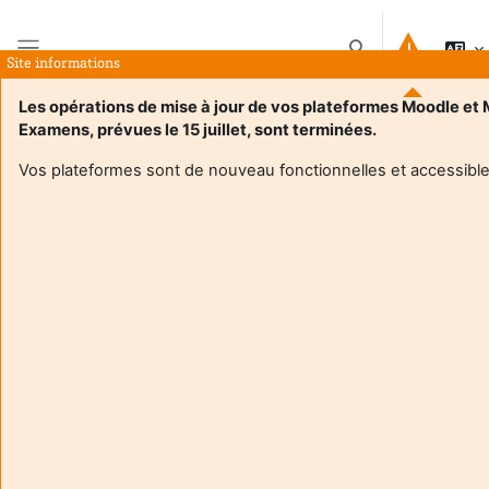
Ga naar hoofdinhoud
Schakel zoek invo
Site informations
Zijpaneel
Les opérations de mise à jour de vos plateformes Moodle et
Examens, prévues le 15 juillet, sont terminées.
Startpagina
Cursussen
TD – Diffusion des pratiques et des savoirs : concepts - Croizier
Beschrijving
Vos plateformes sont de nouveau fonctionnelles et accessible
Cursusinformatie
Enrol users according to the institutional scholarship
management system
TD – Diffusion des pratiques et des savoirs :
concepts - Croizier
Leraar:
Camille Croizier
Enseignant responsable
:
Camille CROIZIER