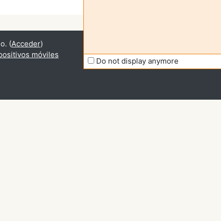
o. (
Acceder
)
positivos móviles
Do not display anymore