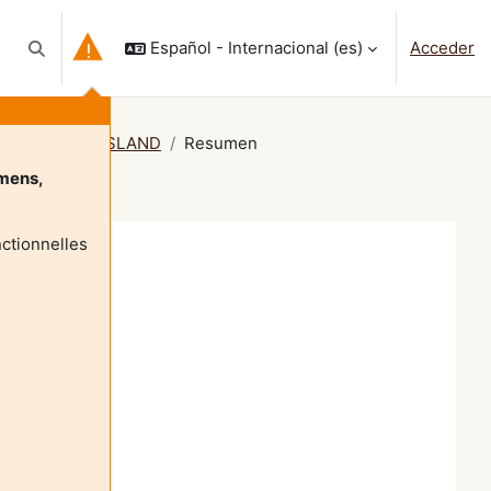
Español - Internacional ‎(es)‎
Acceder
Selector de búsqueda de entrada
P.BOUNY T.WEISSLAND
Resumen
mens,
ctionnelles