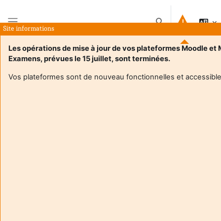
Przejdź do głównej zawartości
Przełącznik wyszuk
Site informations
Panel boczny
Les opérations de mise à jour de vos plateformes Moodle et
Examens, prévues le 15 juillet, sont terminées.
Strona główna
Kursy
Master STAPS BCC Ouverture - UE Technologies appliquées à la santé - P.BOUNY T.WEISSLAND
Streszczenie
Vos plateformes sont de nouveau fonctionnelles et accessible
Informacje o kursie
Enrol users according to the institutional scholarship
management system
Master STAPS BCC Ouverture - UE Technologies
appliquées à la santé - P.BOUNY T.WEISSLAND
Nauczyciel:
Pierre Bouny
Nauczyciel:
Thierry Weissland