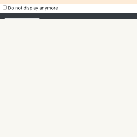
Moodle
Do not display anymore
support