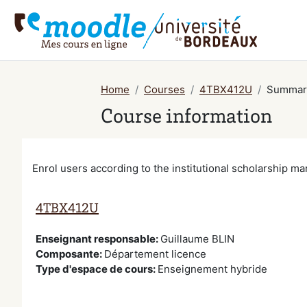
Skip to main content
Home
Courses
4TBX412U
Summar
Course information
Enrol users according to the institutional scholarship 
4TBX412U
Enseignant responsable
:
Guillaume BLIN
Composante
:
Département licence
Type d'espace de cours
:
Enseignement hybride