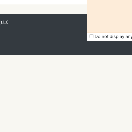
g in
)
Do not display a