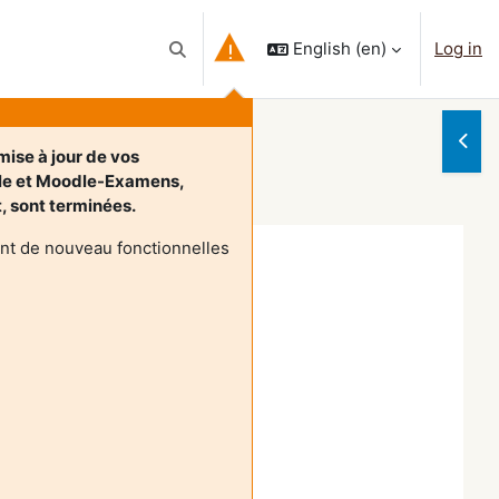
English ‎(en)‎
Log in
Toggle search input
Open
mise à jour de vos
le et Moodle-Examens,
et, sont terminées.
nt de nouveau fonctionnelles