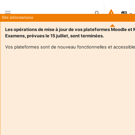
Salta al contenido principal
Selector de búsque
Site informations
Panel lateral
Les opérations de mise à jour de vos plateformes Moodle et
Examens, prévues le 15 juillet, sont terminées.
Página Principal
Cursos
4TBX412U
Resumen
Vos plateformes sont de nouveau fonctionnelles et accessible
Información del curso
Enrol users according to the institutional scholarship
management system
4TBX412U
Enseignant responsable
:
Guillaume BLIN
Composante
:
Département licence
Type d'espace de cours
:
Enseignement hybride