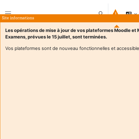
Vai al contenuto principale
Attiva/disattiva inpu
Site informations
Pannello laterale
Les opérations de mise à jour de vos plateformes Moodle et
Examens, prévues le 15 juillet, sont terminées.
Home
Corsi
4TBX412U
Introduzione
Vos plateformes sont de nouveau fonctionnelles et accessible
Informazioni sul corso
Enrol users according to the institutional scholarship
management system
4TBX412U
Enseignant responsable
:
Guillaume BLIN
Composante
:
Département licence
Type d'espace de cours
:
Enseignement hybride