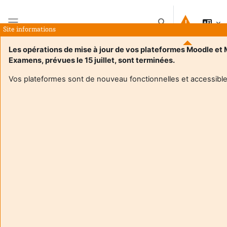
Pereiti į pagrindinį turinį
Perjungti paieškos į
Site informations
Šoninis skydelis
Les opérations de mise à jour de vos plateformes Moodle et
Examens, prévues le 15 juillet, sont terminées.
Pagrindinis
Kursai
4TBX412U
Suvestinė
Vos plateformes sont de nouveau fonctionnelles et accessible
Kursų informacija
Enrol users according to the institutional scholarship
management system
4TBX412U
Enseignant responsable
:
Guillaume BLIN
Composante
:
Département licence
Type d'espace de cours
:
Enseignement hybride