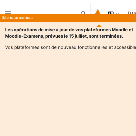
Chuyển tới nội dung chính
Đăn
Chuyển đổi chọn tìm kiếm
Site informations
Bảng điều khiển cạnh
Les opérations de mise à jour de vos plateformes Moodle et
Moodle-Examens, prévues le 15 juillet, sont terminées.
Trang chủ
Khoá học
4TBX412U
Tóm tắt
Vos plateformes sont de nouveau fonctionnelles et accessible
Thông tin về khoá học
Enrol users according to the institutional scholarship
management system
4TBX412U
Enseignant responsable
:
Guillaume BLIN
Composante
:
Département licence
Type d'espace de cours
:
Enseignement hybride