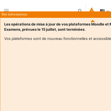
Przejdź do głównej zawartości
Przełącznik wyszuk
Site informations
Panel boczny
Les opérations de mise à jour de vos plateformes Moodle et
Examens, prévues le 15 juillet, sont terminées.
Strona główna
Kursy
2026 mathématiques BIO S2
Streszczenie
Vos plateformes sont de nouveau fonctionnelles et accessible
Informacje o kursie
Enrol users according to the institutional scholarship
management system
2026 mathématiques BIO S2
Nauczyciel:
Jean-Marc Couveignes
Enseignant responsable
:
Jean-Marc COUVEIGNES