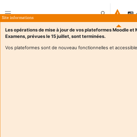
Ir para o conteúdo principal
Alternar a entrad
Site informations
Painel lateral
Les opérations de mise à jour de vos plateformes Moodle et
Examens, prévues le 15 juillet, sont terminées.
Página principal
Disciplinas
2026 mathématiques BIO S2
Sumário
Vos plateformes sont de nouveau fonctionnelles et accessible
Informações sobre a disciplina
Enrol users according to the institutional scholarship
management system
2026 mathématiques BIO S2
Professor:
Jean-Marc Couveignes
Enseignant responsable
:
Jean-Marc COUVEIGNES