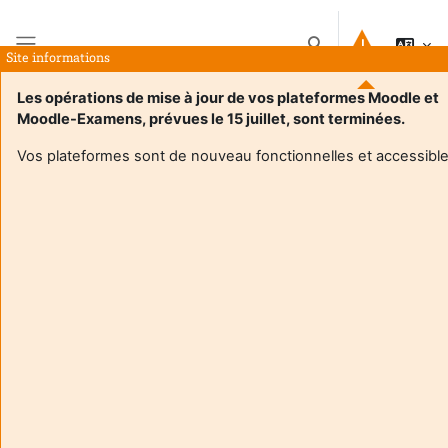
Skip to main content
Toggle search input
Site informations
Side panel
Les opérations de mise à jour de vos plateformes Moodle et
Moodle-Examens, prévues le 15 juillet, sont terminées.
Home
Courses
GESTION RESPONSABLE DES RESSOURCES HUMAINES
Summary
Vos plateformes sont de nouveau fonctionnelles et accessible
Course information
Enrol users according to the institutional scholarship
management system
GESTION RESPONSABLE DES RESSOURCES
HUMAINES
Teacher:
Emmanuelle Gagnou
Enseignant responsable
:
Emmanuelle GAGNOU