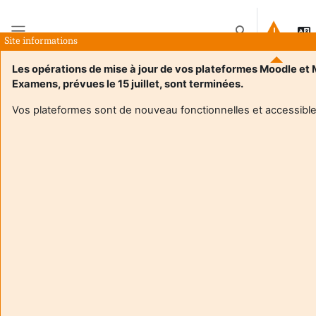
Tovább a fő tartalomhoz
Keresési bemenet
Site informations
Oldalpanel
Les opérations de mise à jour de vos plateformes Moodle et
Examens, prévues le 15 juillet, sont terminées.
Kezdőoldal
Kurzusok
GESTION RESPONSABLE DES RESSOURCES HUMAINES
Leírás
Vos plateformes sont de nouveau fonctionnelles et accessible
Kurzus adatai
Enrol users according to the institutional scholarship
management system
GESTION RESPONSABLE DES RESSOURCES
HUMAINES
Tanár:
Gagnou Emmanuelle
Enseignant responsable
:
Emmanuelle GAGNOU