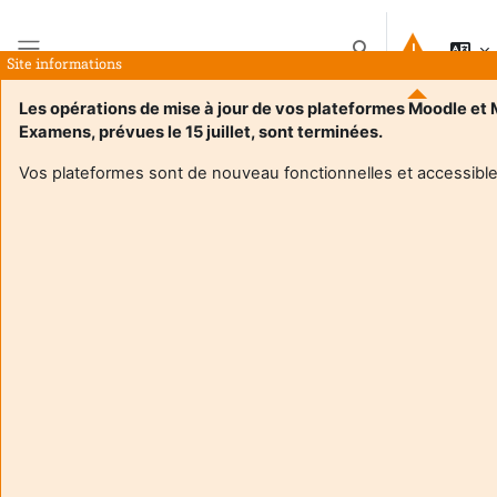
Vai al contenuto principale
Attiva/disattiva inpu
Site informations
Pannello laterale
Les opérations de mise à jour de vos plateformes Moodle et
Examens, prévues le 15 juillet, sont terminées.
Home
Corsi
GESTION RESPONSABLE DES RESSOURCES HUMAINES
Introduzione
Vos plateformes sont de nouveau fonctionnelles et accessible
Informazioni sul corso
Enrol users according to the institutional scholarship
management system
GESTION RESPONSABLE DES RESSOURCES
HUMAINES
Docente:
Emmanuelle Gagnou
Enseignant responsable
:
Emmanuelle GAGNOU