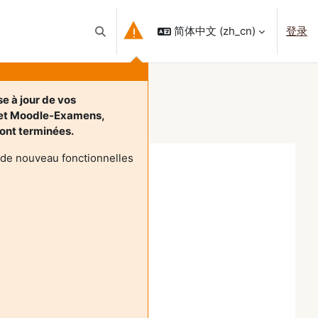
简体中文 ‎(zh_cn)‎
登录
切换搜索输入
e à jour de vos
 et Moodle-Examens,
 sont terminées.
 de nouveau fonctionnelles