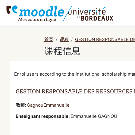
跳到主要内容
首页
课程
GESTION RESPONSABLE D
课程信息
Enrol users according to the institutional scholarship 
GESTION RESPONSABLE DES RESSOURCES
教师:
GagnouEmmanuelle
Enseignant responsable
:
Emmanuelle GAGNOU