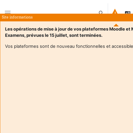
Preskoči na sadržaj
Toggle search in
Site informations
Bočni panel
Les opérations de mise à jour de vos plateformes Moodle et
Examens, prévues le 15 juillet, sont terminées.
Naslovnica
E-kolegiji
4TMH410Ua - Perception et Action
Sažetak
Vos plateformes sont de nouveau fonctionnelles et accessible
Informacije o e-kolegiju
Enrol users according to the institutional scholarship
management system
4TMH410Ua - Perception et Action
Écrire un paragraphe concis et précis qui expose le contenu du
cours