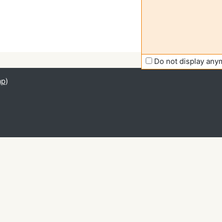
Do not display any
ap
)