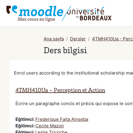
Ana içeriğe git
Ana sayfa
Dersler
4TMH410Ua - Perce
Ders bilgisi
Enrol users according to the institutional scholarship 
4TMH410Ua - Perception et Action
Écrire un paragraphe concis et précis qui expose le co
Eğitimci:
Frederique Faita Ainseba
Eğitimci:
Cecile Mazon
Eğitimci:
Leslie Tricoche