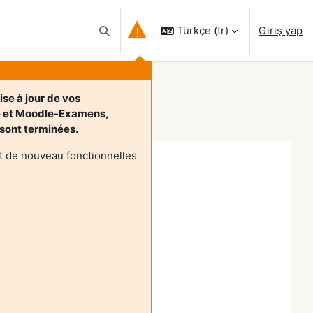
Türkçe ‎(tr)‎
Giriş yap
Arama girişini değiştir
se à jour de vos
e et Moodle-Examens,
, sont terminées.
t de nouveau fonctionnelles