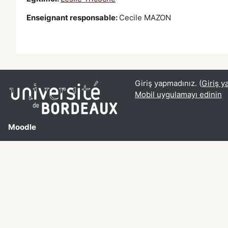
Enseignant responsable
:
Cecile MAZON
Giriş yapmadınız. (
Giriş y
Mobil uygulamayı edinin
Moodle