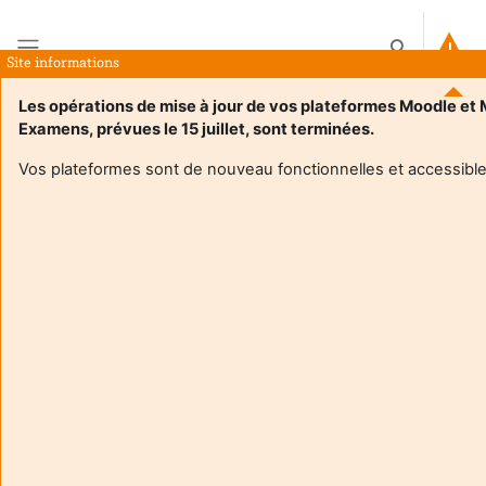
Zum Hauptinhalt
Sucheingabe
Site informations
Website-Übersicht
Les opérations de mise à jour de vos plateformes Moodle et
Examens, prévues le 15 juillet, sont terminées.
Startseite
Kurse
4TMH420U - Philosophie des sciences et épistémologie
Beschreibung
Vos plateformes sont de nouveau fonctionnelles et accessible
Kursinformation
Enrol users according to the institutional scholarship
management system
4TMH420U - Philosophie des sciences et
épistémologie
Trainer/in:
Cecile Mazon
Trainer/in:
Julien Rosenberger