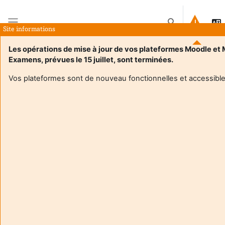
Siirry pääsisältöön
Vaihda hakusyöt
Site informations
Sivupaneeli
Les opérations de mise à jour de vos plateformes Moodle et
Examens, prévues le 15 juillet, sont terminées.
Etusivu
Kurssit
4TMH420U - Philosophie des sciences et épistémologie
Yhteenveto
Vos plateformes sont de nouveau fonctionnelles et accessible
Kurssin kuvaus
Enrol users according to the institutional scholarship
management system
4TMH420U - Philosophie des sciences et
épistémologie
Opettaja:
Cecile Mazon
Opettaja:
Julien Rosenberger