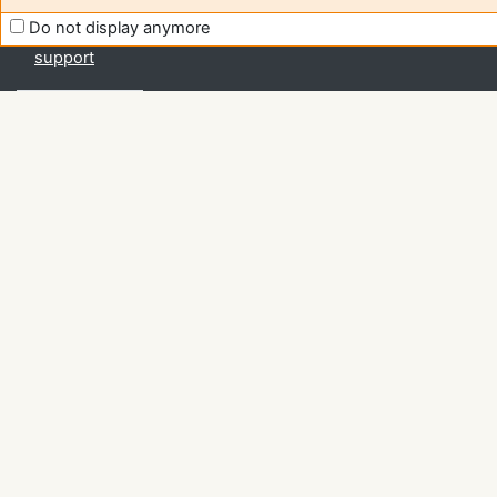
to improve
Do not display anymore
Moodle
support