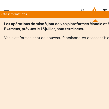
Siirry pääsisältöön
Vaihda hakusyöt
Site informations
Sivupaneeli
Les opérations de mise à jour de vos plateformes Moodle et
Examens, prévues le 15 juillet, sont terminées.
Etusivu
Kurssit
Introduction à la vérification 2025-26
Yhteenveto
Vos plateformes sont de nouveau fonctionnelles et accessible
Kurssin kuvaus
Enrol users according to the institutional scholarship
management system
Introduction à la vérification 2025-26
Opettaja:
Marc Zeitoun
Enseignant responsable
:
Marc ZEITOUN