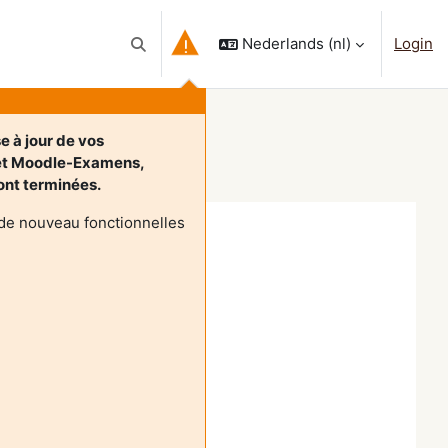
Nederlands ‎(nl)‎
Login
Schakel zoek invoer
e à jour de vos
et Moodle-Examens,
sont terminées.
de nouveau fonctionnelles