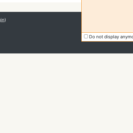
in
)
Do not display anym