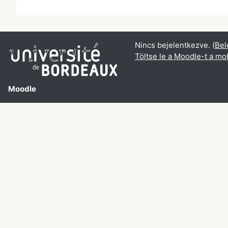
Nincs bejelentkezve. (
Bel
Töltse le a Moodle-t a mob
Moodle