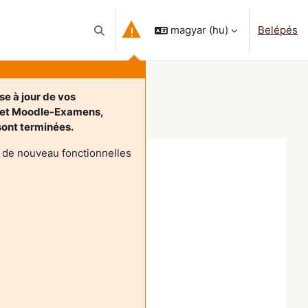
magyar ‎(hu)‎
Belépés
Keresési bemeneti adatok váltása
se à jour de vos
 et Moodle-Examens,
 sont terminées.
 de nouveau fonctionnelles