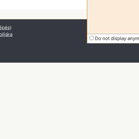
épés
)
iljára
Do not display any