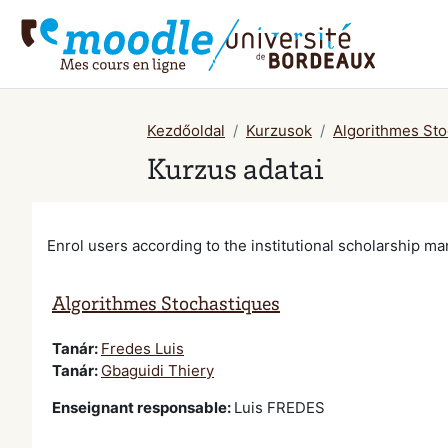
Tovább a fő tartalomhoz
Kezdőoldal
Kurzusok
Algorithmes Sto
Kurzus adatai
Enrol users according to the institutional scholarship 
Algorithmes Stochastiques
Tanár:
Fredes Luis
Tanár:
Gbaguidi Thiery
Enseignant responsable
:
Luis FREDES