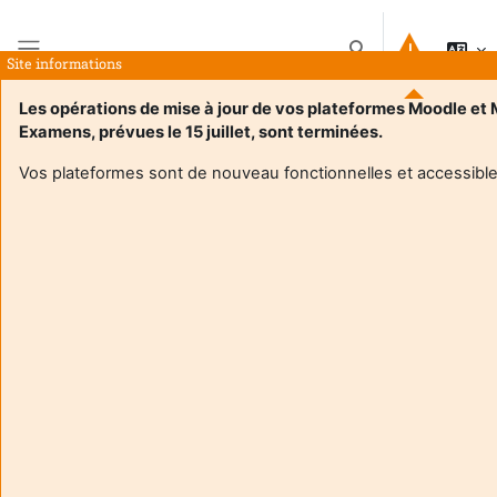
Salta al contenido principal
Selector de búsque
Site informations
Panel lateral
Les opérations de mise à jour de vos plateformes Moodle et
Examens, prévues le 15 juillet, sont terminées.
Página Principal
Cursos
Issues in International Macroeconomics and Finance
Resumen
Vos plateformes sont de nouveau fonctionnelles et accessible
Información del curso
Enrol users according to the institutional scholarship
management system
Issues in International Macroeconomics and
Finance
Profesor:
Raphael Chiappini
Enseignant responsable
:
Raphael CHIAPPINI