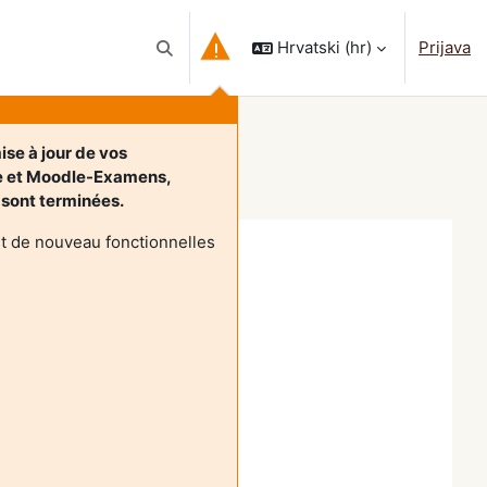
Hrvatski ‎(hr)‎
Prijava
Toggle search input
ise à jour de vos
e et Moodle-Examens,
, sont terminées.
t de nouveau fonctionnelles