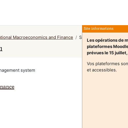
Site informations
national Macroeconomics and Finance
Sažetak
Les opérations de m
plateformes Moodl
u
prévues le 15 juillet
Vos plateformes son
et accessibles.
management system
inance