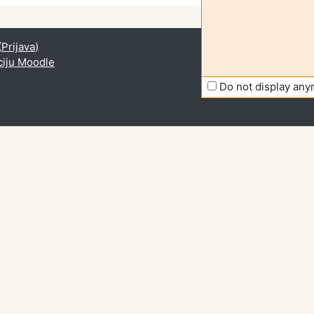
(
Prijava
)
ciju Moodle
Do not display an