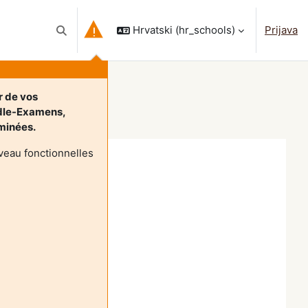
Hrvatski ‎(hr_schools)‎
Prijava
Toggle search input
r de vos
dle-Examens,
rminées.
veau fonctionnelles