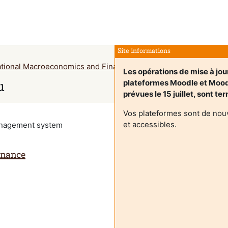
Site informations
national Macroeconomics and Finance
Sažetak
Les opérations de mise à jou
plateformes Moodle et Moo
u
prévues le 15 juillet, sont te
Vos plateformes sont de nou
et accessibles.
management system
inance