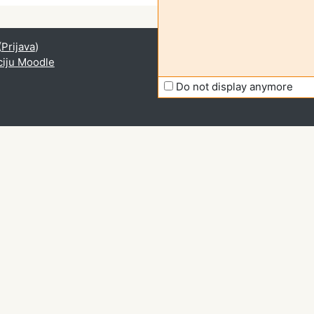
(
Prijava
)
ciju Moodle
Do not display anymore