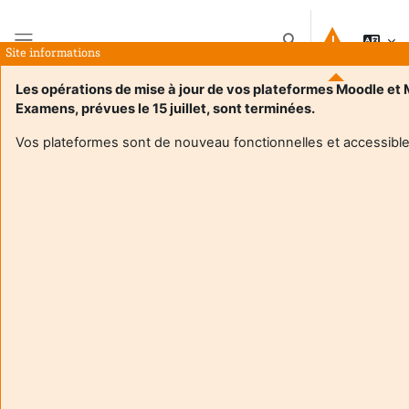
Gå til hovedinnhold
Veksle inndata for s
Site informations
Sidepanel
Les opérations de mise à jour de vos plateformes Moodle et
Examens, prévues le 15 juillet, sont terminées.
Hjem
Kurs
Issues in International Macroeconomics and Finance
Sammendrag
Vos plateformes sont de nouveau fonctionnelles et accessible
Kursinformasjon
Enrol users according to the institutional scholarship
management system
Issues in International Macroeconomics and
Finance
Lærer:
Raphael Chiappini
Enseignant responsable
:
Raphael CHIAPPINI