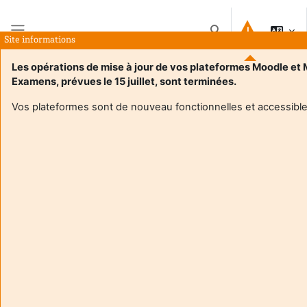
Μετάβαση στο κεντρικό περιεχόμενο
Εναλλαγή εισόδου 
Site informations
Πλευρικός πίνακας
Les opérations de mise à jour de vos plateformes Moodle et
Examens, prévues le 15 juillet, sont terminées.
Αρχική
Μαθήματα
DU anglais 1er degré Documents TD
Περίληψη
Vos plateformes sont de nouveau fonctionnelles et accessible
Πληροφορίες μαθήματος
Enrol users according to the institutional scholarship
management system
DU anglais 1er degré Documents TD
Contenus des TD et liens TD ZOOM
Διδάσκων:
Valerie Dusseau